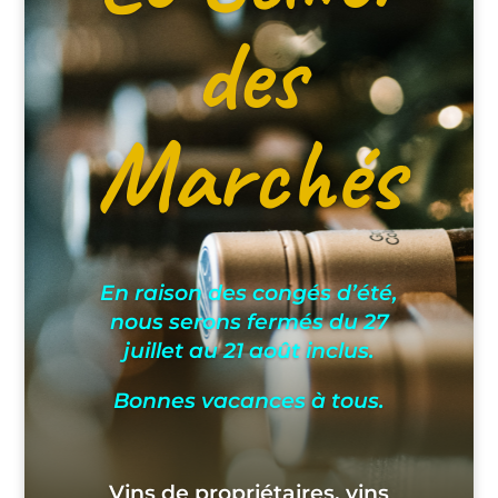
des
Marchés
En raison des congés d’été,
nous serons fermés du 27
juillet au 21 août inclus.
Bonnes vacances à tous.
Vins de propriétaires, vins