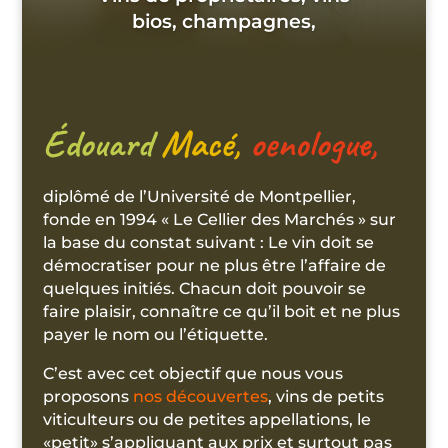
bios, champagnes,
bières artisanales, grands
crus, vieux millésimes…
Édouard
Macé,
oenologue,
Vente sur les marchés et en
entrepôt.
diplômé de l’Université de Montpellier,
Destockage et brocante du
fonde en 1994 « Le Cellier des Marchés » sur
vin. Achat vins et débarras de
la base du constat suivant : Le vin doit se
cave.
démocratiser pour ne plus être l’affaire de
quelques initiés. Chacun doit pouvoir se
faire plaisir, connaître ce qu’il boit et ne plus
payer le nom ou l’étiquette.
C’est avec cet objectif que nous vous
proposons
nos découvertes
, vins de petits
viticulteurs ou de petites appellations, le
«petit» s’appliquant aux prix et surtout pas